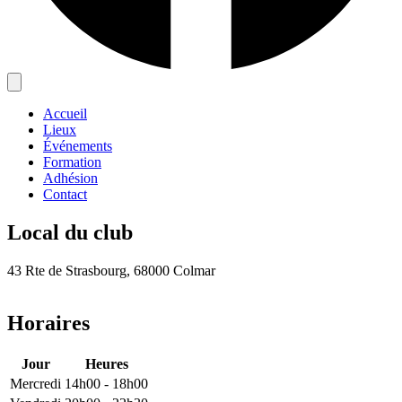
Accueil
Lieux
Événements
Formation
Adhésion
Contact
Local du club
43 Rte de Strasbourg, 68000 Colmar
Leaflet
|
©
OpenStreetMap
×
+
"Local du club"
Horaires
−
Jour
Heures
Mercredi
14h00 - 18h00