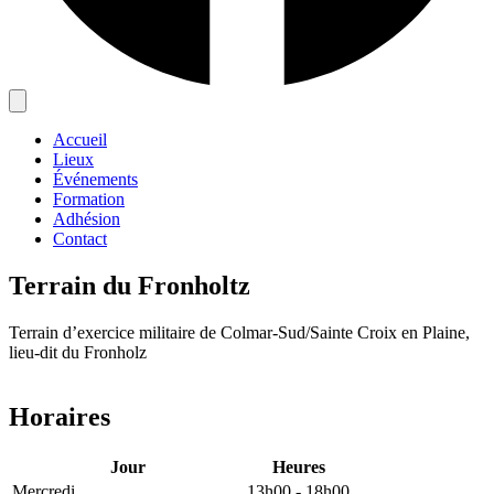
Accueil
Lieux
Événements
Formation
Adhésion
Contact
Terrain du Fronholtz
Terrain d’exercice militaire de Colmar-Sud/Sainte Croix en Plaine,
lieu-dit du Fronholz
Leaflet
|
©
OpenStreetMap
×
+
"Terrain du Fronholtz"
Horaires
−
Jour
Heures
Mercredi
13h00 - 18h00